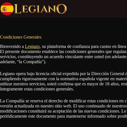
Skip
to
content
Condiciones Generales
Bienvenido a
Legiano
, su plataforma de confianza para casino en líne
El presente documento establece las condiciones generales que regulan 
servicios, constituyendo un acuerdo vinculante entre usted (en adelante
adelante, “la Compañía”).
Legiano opera bajo licencia oficial expedida por la Dirección Genera
cumpliendo rigurosamente con la normativa española vigente en materia 
utilizar nuestros servicios, usted confirma que es mayor de 18 años, re
íntegramente estas condiciones generales.
La Compañía se reserva el derecho de modificar estas condiciones en
versión actualizada en nuestro sitio web. El uso continuado de nuestros 
modificaciones constituirá su aceptación de las nuevas condiciones. L
periódicamente este documento para mantenerse informado sobre posib